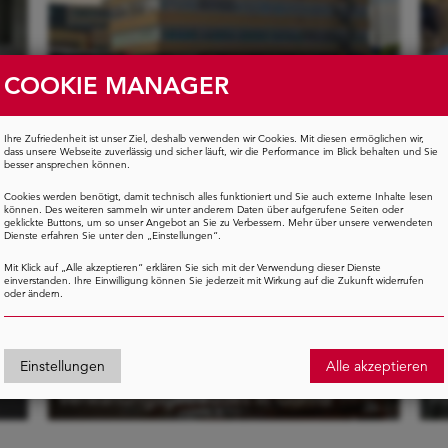
COOKIE MANAGER
N
Umbau KCO Lichtenberg
K
Ihre Zufriedenheit ist unser Ziel, deshalb verwenden wir Cookies. Mit diesen ermöglichen wir,
dass unsere Webseite zuverlässig und sicher läuft, wir die Performance im Blick behalten und Sie
besser ansprechen können.
Cookies werden benötigt, damit technisch alles funktioniert und Sie auch externe Inhalte lesen
können. Des weiteren sammeln wir unter anderem Daten über aufgerufene Seiten oder
geklickte Buttons, um so unser Angebot an Sie zu Verbessern. Mehr über unsere verwendeten
Dienste erfahren Sie unter den „Einstellungen“.
Mit Klick auf „Alle akzeptieren“ erklären Sie sich mit der Verwendung dieser Dienste
einverstanden. Ihre Einwilligung können Sie jederzeit mit Wirkung auf die Zukunft widerrufen
oder ändern.
Einstellungen
Alle akzeptieren
Neubau eines Büro- und
Er
Verwaltungsgebäudes in Görlitz
mi