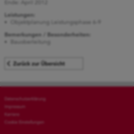
Ende: April 2012
Leistungen:
Objektplanung Leistungsphase 6-9
Bemerkungen / Besonderheiten:
Bauoberleitung
Zurück zur Übersicht
Datenschutzerklärung
Impressum
Karriere
Cookie Einstellungen