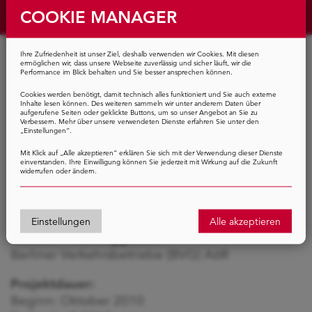
SAMARITERSTRASSE
COOKIE MANAGER
Barrierefreier Ausbau, Einbau eines
Ihre Zufriedenheit ist unser Ziel, deshalb verwenden wir Cookies. Mit diesen
ermöglichen wir, dass unsere Webseite zuverlässig und sicher läuft, wir die
Aufzugs in den Bestand der
Performance im Blick behalten und Sie besser ansprechen können.
Tunneldecke
Cookies werden benötigt, damit technisch alles funktioniert und Sie auch externe
Inhalte lesen können. Des weiteren sammeln wir unter anderem Daten über
aufgerufene Seiten oder geklickte Buttons, um so unser Angebot an Sie zu
Verbessern. Mehr über unsere verwendeten Dienste erfahren Sie unter den
„Einstellungen“.
Mit Klick auf „Alle akzeptieren“ erklären Sie sich mit der Verwendung dieser Dienste
U-Bahnlinie U5,
einverstanden. Ihre Einwilligung können Sie jederzeit mit Wirkung auf die Zukunft
widerrufen oder ändern.
U-Bhf. Samariterstraße,
10247 Berlin
Einstellungen
Alle akzeptieren
Bauherr / Auftraggeber:
Berliner Verkehrsbetriebe (BVG) AöR
Projektdauer:
Beginn: Oktober 2010