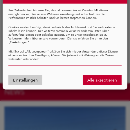
und Morgen. Dabei haben wir immer einen Blick
für die Gesamtheit der Nutzungszyklen. In der
Ihre Zufriedenheit ist unser Ziel, deshalb verwenden wir Cookies. Mit diesen
ermöglichen wir, dass unsere Webseite zuverlässig und sicher läuft, wir die
Konzeption der Planungsprozesse analysieren
Performance im Blick behalten und Sie besser ansprechen können.
wir den nutzerspezifischen Bedarf. Hierauf
Cookies werden benötigt, damit technisch alles funktioniert und Sie auch externe
Inhalte lesen können. Des weiteren sammeln wir unter anderem Daten über
abgestimmte Lösungswege sind das Ergebnis
aufgerufene Seiten oder geklickte Buttons, um so unser Angebot an Sie zu
unserer Planungskonzeption.
Verbessern. Mehr über unsere verwendeten Dienste erfahren Sie unter den
„Einstellungen“.
Wir sind zufrieden, wenn unsere Kunden es
Mit Klick auf „Alle akzeptieren“ erklären Sie sich mit der Verwendung dieser Dienste
einverstanden. Ihre Einwilligung können Sie jederzeit mit Wirkung auf die Zukunft
sind.
widerrufen oder ändern.
Einstellungen
Alle akzeptieren
NEWS