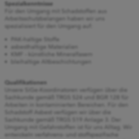
Spezialkenntnisse
Für den Umgang mit Schadstoffen aus
Arbeitsschutzbelangen haben wir uns
spezialisiert für den Umgang auf:
PAK-haltige Stoffe
asbesthaltige Materialien
KMF - künstliche Mineralfasern
bleihaltige Altbeschichtungen
Qualifikationen
Unsere SiGe-Koordinatoren verfügen über die
Sachkunde gemäß TRGS 524 und BGR 128 für
Arbeiten in kontaminierten Bereichen. Für den
Schadstoff Asbest verfügen wir über die
Sachkunde gemäß TRGS 519 Anlage 3. Der
Umgang mit Gefahrstoffen ist für uns Alltag. Wir
entwickeln verfahrens- und stoffspezifische