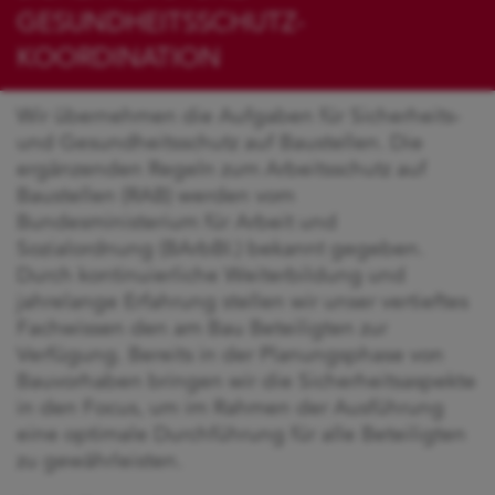
GESUNDHEITSSCHUTZ-
KOORDINATION
Wir übernehmen die Aufgaben für Sicherheits-
und Gesundheitsschutz auf Baustellen. Die
ergänzenden Regeln zum Arbeitsschutz auf
Baustellen (RAB) werden vom
Bundesministerium für Arbeit und
Sozialordnung (BArbBI.) bekannt gegeben.
Durch kontinuierliche Weiterbildung und
jahrelange Erfahrung stellen wir unser vertieftes
Fachwissen den am Bau Beteiligten zur
Verfügung. Bereits in der Planungsphase von
Bauvorhaben bringen wir die Sicherheitsaspekte
in den Focus, um im Rahmen der Ausführung
eine optimale Durchführung für alle Beteiligten
zu gewährleisten.