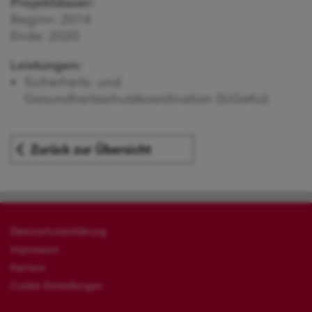
Projektdauer:
Beginn: 2014
Ende: 2020
Leistungen:
Sicherheits- und
Gesundheitsschutzkoordination (SiGeKo)
Zurück zur Übersicht
Datenschutzerklärung
Impressum
Karriere
Cookie Einstellungen