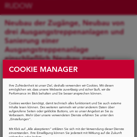
RUDOW
Neubau der Zugänge, Neubau von
drei Ausgangstreppenanlagen und
Sanierung einer
Ausgangstreppenanlage
einschließlich Neubau zweier
Überdachungen und Neubau zweier
COOKIE MANAGER
Fahrtreppenanlagen; Sanierung der
Verteilerhalle Süd; Sanierung der
Ihre Zufriedenheit ist unser Ziel, deshalb verwenden wir Cookies. Mit diesen
ermöglichen wir, dass unsere Webseite zuverlässig und sicher läuft, wir die
Bahnsteighalle mit Deckenflächen,
Performance im Blick behalten und Sie besser ansprechen können.
Hintergleiswänden,
Cookies werden benötigt, damit technisch alles funktioniert und Sie auch externe
Inhalte lesen können. Des weiteren sammeln wir unter anderem Daten über
Bahnsteigaufbauten,
aufgerufene Seiten oder geklickte Buttons, um so unser Angebot an Sie zu
Verbessern. Mehr über unsere verwendeten Dienste erfahren Sie unter den
Bahnsteigregulierung, Erneuerung
„Einstellungen“.
Bodenbelag, Einbau
Mit Klick auf „Alle akzeptieren“ erklären Sie sich mit der Verwendung dieser Dienste
einverstanden. Ihre Einwilligung können Sie jederzeit mit Wirkung auf die Zukunft
widerrufen oder ändern.