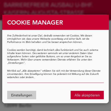
BARRIEREFREIER AUSBAU U-BHF.
KAISERIN-AUGUSTA-STRASSE
COOKIE MANAGER
Betoninstandsetzung der
Tunnelkonstruktion und Vorhallen,
Ihre Zufriedenheit ist unser Ziel, deshalb verwenden wir Cookies. Mit diesen
ermöglichen wir, dass unsere Webseite zuverlässig und sicher läuft, wir die
Erneuerung örtlicher Wandbeläge
Performance im Blick behalten und Sie besser ansprechen können.
auf der Bahnsteigebene unter
Cookies werden benötigt, damit technisch alles funktioniert und Sie auch externe
Inhalte lesen können. Des weiteren sammeln wir unter anderem Daten über
laufendem Betrieb,
aufgerufene Seiten oder geklickte Buttons, um so unser Angebot an Sie zu
Verbessern. Mehr über unsere verwendeten Dienste erfahren Sie unter den
Grundinstandsetzung der Vorhallen,
„Einstellungen“.
Barrierefreier Ausbau
Mit Klick auf „Alle akzeptieren“ erklären Sie sich mit der Verwendung dieser Dienste
einverstanden. Ihre Einwilligung können Sie jederzeit mit Wirkung auf die Zukunft
widerrufen oder ändern.
U-Bahnlinie U6,
Einstellungen
Alle akzeptieren
U-Bahnhof Kaiserin-Augusta-Straße,
12099 Berlin