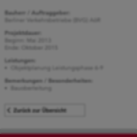
Bauherr / Auftraggeber:
Berliner Verkehrsbetriebe (BVG) AöR
Projektdauer:
Beginn: Mai 2013
Ende: Oktober 2015
Leistungen:
Objektplanung Leistungsphase 6-9
Bemerkungen / Besonderheiten:
Bauoberleitung
Zurück zur Übersicht